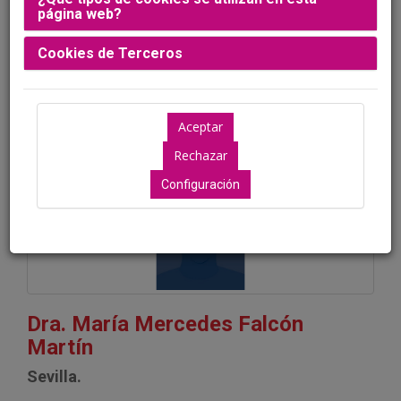
página web?
Cookies de Terceros
Moderadores
Configuración
Dra. María Mercedes Falcón
Martín
Sevilla.