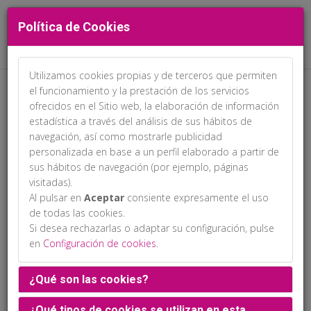
Política de Cookies
Utilizamos cookies propias y de terceros que permiten
el funcionamiento y la prestación de los servicios
ofrecidos en el Sitio web, la elaboración de información
estadística a través del análisis de sus hábitos de
navegación, así como mostrarle publicidad
personalizada en base a un perfil elaborado a partir de
sus hábitos de navegación (por ejemplo, páginas
visitadas).
Al pulsar en
Aceptar
consiente expresamente el uso
de todas las cookies.
Si desea rechazarlas o adaptar su configuración, pulse
en
Configuración de cookies
.
¿Qué son las cookies?
Ubicación: Aún no disponible
¿Qué tipos de cookies se utilizan en esta