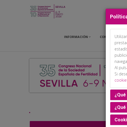
Polític
Utiliz
INFORMACIÓN
COMITÉS
presta
estadí
public
navega
Al pul
Si des
cookie
¿Qué 
¿Qué 
.
Cooki