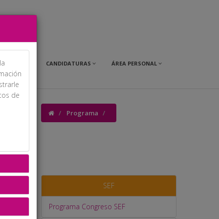
la
OMERCIAL
CANDIDATURAS
ÁREA PERSONAL
rmación
strarle
itos de
Programa
SEF
Programa Congreso SEF