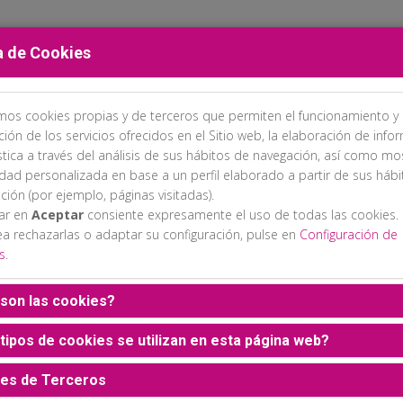
a de Cookies
amos cookies propias y de terceros que permiten el funcionamiento y 
PROGRAMA
INSCRIPCIONES
ALOJAMIENTO
EXPOSICIÓN C
ción de los servicios ofrecidos en el Sitio web, la elaboración de info
stica a través del análisis de sus hábitos de navegación, así como mo
idad personalizada en base a un perfil elaborado a partir de sus háb
ción (por ejemplo, páginas visitadas).
sar en
Aceptar
consiente expresamente el uso de todas las cookies.
ea rechazarlas o adaptar su configuración, pulse en
Configuración de
s
.
son las cookies?
tipos de cookies se utilizan en esta página web?
es de Terceros