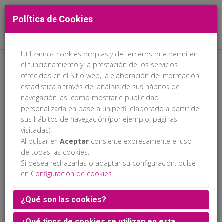
Política de Cookies
Utilizamos cookies propias y de terceros que permiten
el funcionamiento y la prestación de los servicios
ofrecidos en el Sitio web, la elaboración de información
estadística a través del análisis de sus hábitos de
navegación, así como mostrarle publicidad
personalizada en base a un perfil elaborado a partir de
sus hábitos de navegación (por ejemplo, páginas
.
visitadas).
Al pulsar en
Aceptar
consiente expresamente el uso
de todas las cookies.
Si desea rechazarlas o adaptar su configuración, pulse
en
Configuración de cookies
.
¿Qué son las cookies?
¿Qué tipos de cookies se utilizan en esta