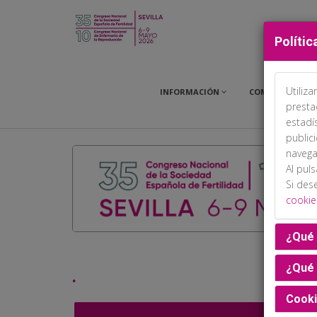
Polític
Utiliz
INFORMACIÓN
COMITÉS
presta
estadí
public
navega
Al pul
Si des
cookie
¿Qué 
¿Qué 
.
Cooki