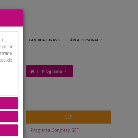
la
OMERCIAL
CANDIDATURAS
ÁREA PERSONAL
rmación
strarle
itos de
Programa
SEF
Programa Congreso SEF