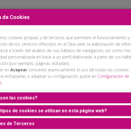
a de Cookies
amos cookies propias y de terceros que permiten el funcionamiento y 
PROGRAMA
INSCRIPCIONES
ALOJAMIENTO
EXPOSICIÓN C
ción de los servicios ofrecidos en el Sitio web, la elaboración de info
stica a través del análisis de sus hábitos de navegación, así como mo
idad personalizada en base a un perfil elaborado a partir de sus háb
ción (por ejemplo, páginas visitadas).
sar en
Aceptar
consiente expresamente el uso de todas las cookies.
ea rechazarlas o adaptar su configuración, pulse en
Configuración de
s
.
son las cookies?
tipos de cookies se utilizan en esta página web?
es de Terceros