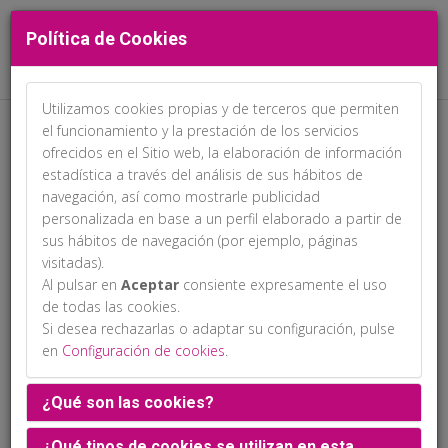
Política de Cookies
Utilizamos cookies propias y de terceros que permiten
el funcionamiento y la prestación de los servicios
ofrecidos en el Sitio web, la elaboración de información
estadística a través del análisis de sus hábitos de
navegación, así como mostrarle publicidad
personalizada en base a un perfil elaborado a partir de
sus hábitos de navegación (por ejemplo, páginas
.
visitadas).
Al pulsar en
Aceptar
consiente expresamente el uso
de todas las cookies.
Si desea rechazarlas o adaptar su configuración, pulse
en
Configuración de cookies
.
¿Qué son las cookies?
¿Qué tipos de cookies se utilizan en esta