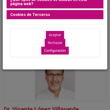
página web?
Ubicación: Aún no disponible
Cookies de Terceros
Ponentes
Configuración
Dr. Vicente López Villaverde