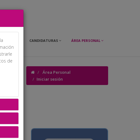
la
OMERCIAL
CANDIDATURAS
ÁREA PERSONAL
rmación
strarle
itos de
Área Personal
Iniciar sesión