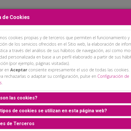
a de Cookies
amos cookies propias y de terceros que permiten el funcionamiento y 
PROGRAMA
INSCRIPCIONES
ALOJAMIENTO
EXPOSICIÓN C
ción de los servicios ofrecidos en el Sitio web, la elaboración de info
stica a través del análisis de sus hábitos de navegación, así como mo
idad personalizada en base a un perfil elaborado a partir de sus háb
ción (por ejemplo, páginas visitadas).
sar en
Aceptar
consiente expresamente el uso de todas las cookies.
ea rechazarlas o adaptar su configuración, pulse en
Configuración de
s
.
son las cookies?
tipos de cookies se utilizan en esta página web?
es de Terceros