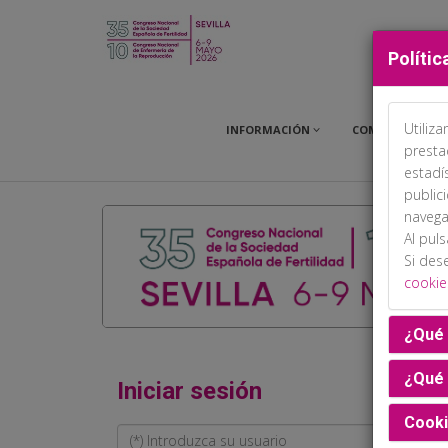
Polític
Utiliz
INFORMACIÓN
COMITÉS
presta
estadí
public
navega
Al pul
Si des
cookie
¿Qué 
¿Qué 
Iniciar sesión
Cooki