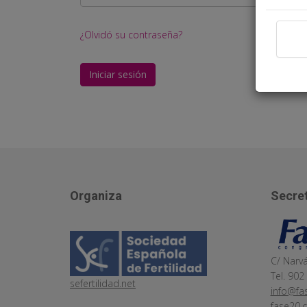
¿Olvidó su contraseña?
Iniciar sesión
Organiza
Secret
C/ Narv
Tel. 902
sefertilidad.net
info@fa
fase20.