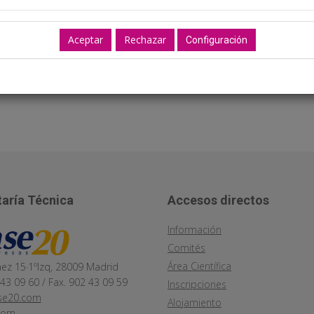
Configuración
aría Técnica
Accesos directos
Información
Comités
Área Científica
áez 15·1ºIzq, 28009 Madrid
 43 09 60 / Fax. 902 43 09 59
Inscripciones
se20.com
Alojamiento
com