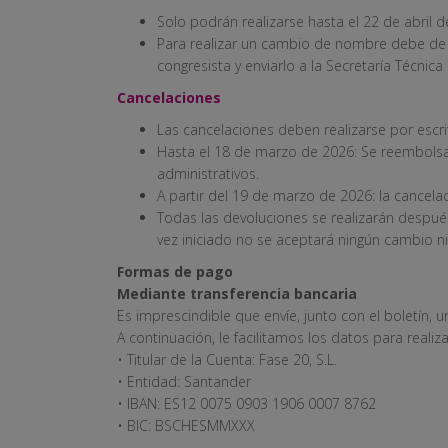
Solo podrán realizarse hasta el 22 de abril
Para realizar un cambio de nombre debe de c
congresista y enviarlo a la Secretaría Técnica
Cancelaciones
Las cancelaciones deben realizarse por escr
Hasta el 18 de marzo de 2026: Se reembolsa
administrativos.
A partir del 19 de marzo de 2026: la cancelac
Todas las devoluciones se realizarán después
vez iniciado no se aceptará ningún cambio ni
Formas de pago
Mediante transferencia bancaria
Es imprescindible que envíe, junto con el boletín, u
A continuación, le facilitamos los datos para realiza
• Titular de la Cuenta: Fase 20, S.L.
• Entidad: Santander
• IBAN: ES12 0075 0903 1906 0007 8762
• BIC: BSCHESMMXXX