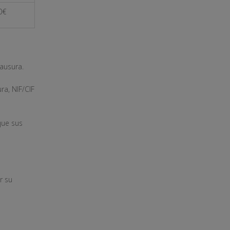
0€
lausura.
a, NIF/CIF
que sus
r su