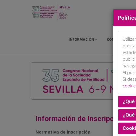
Polític
Utiliz
INFORMACIÓN
COMITÉS
presta
estadí
public
navega
Al pul
Si des
cookie
¿Qué 
¿Qué 
Información de Inscripción
Cooki
Normativa de inscripción