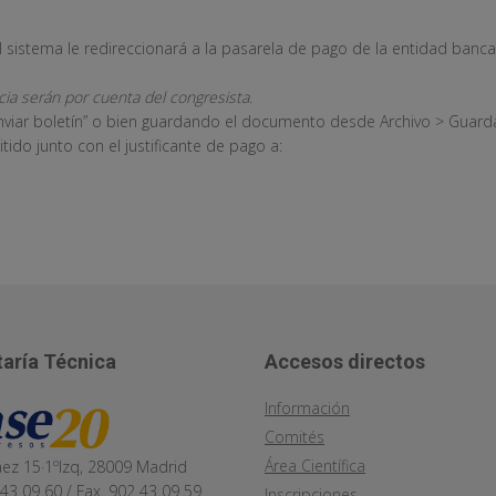
 sistema le redireccionará a la pasarela de pago de la entidad banca
ia serán por cuenta del congresista.
enviar boletín” o bien guardando el documento desde Archivo > Guard
ido junto con el justificante de pago a:
aría Técnica
Accesos directos
Información
Comités
Área Científica
áez 15·1ºIzq, 28009 Madrid
 43 09 60 / Fax. 902 43 09 59
Inscripciones