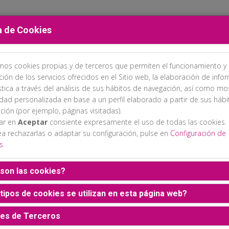
a de Cookies
amos cookies propias y de terceros que permiten el funcionamiento y 
PROGRAMA
INSCRIPCIONES
ALOJAMIENTO
EXPOSICIÓN C
ción de los servicios ofrecidos en el Sitio web, la elaboración de info
stica a través del análisis de sus hábitos de navegación, así como mo
idad personalizada en base a un perfil elaborado a partir de sus háb
ción (por ejemplo, páginas visitadas).
sar en
Aceptar
consiente expresamente el uso de todas las cookies.
ea rechazarlas o adaptar su configuración, pulse en
Configuración de
s
.
son las cookies?
tipos de cookies se utilizan en esta página web?
es de Terceros