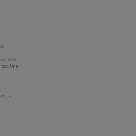
os
scripción.
ienzo. Una
evento.