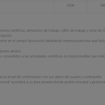
500€
58
iones científicas, almuerzos de trabajo, cafés de trabajo y cena de c
cripción.
mente en el campo facturación detallando empresa/persona que factur
 previo abono.
tos concedidos a las actividades científicas es imprescindible que indi
rá un email de confirmación con sus datos de usuario y contraseña.
rsonal” accederá a su área privada donde podrá consultar y gestiona