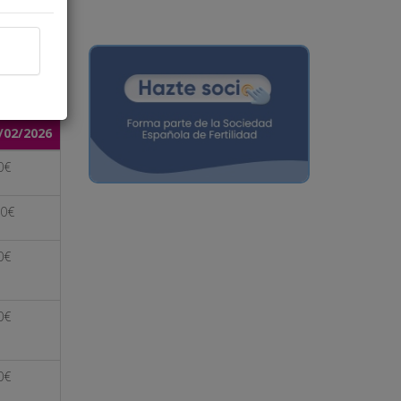
line) o
o la
/02/2026
0€
0€
0€
0€
0€