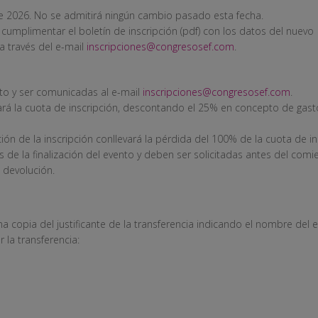
 de 2026. No se admitirá ningún cambio pasado esta fecha.
umplimentar el boletín de inscripción (pdf) con los datos del nuevo
 a través del e-mail
inscripciones@congresosef.com
.
ito y ser comunicadas al e-mail
inscripciones@congresosef.com
.
rá la cuota de inscripción, descontando el 25% en concepto de gast
ión de la inscripción conllevará la pérdida del 100% de la cuota de in
 de la finalización del evento y deben ser solicitadas antes del com
 devolución.
na copia del justificante de la transferencia indicando el nombre del 
r la transferencia: