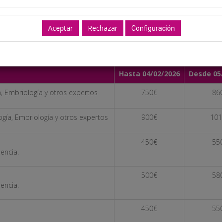
desde la página web cumplimentando el formulario de inscripción (on
Secretaría Técnica junto con el justificante del pago por transferencia 
Configuración
Hasta 04/02/2026
Desde 05
, Embriología y otros expertos
750€
86
ogía, Embriología y otros expertos
900€
101
450€
55
dencia.
500€
58
dencia.
450€
55