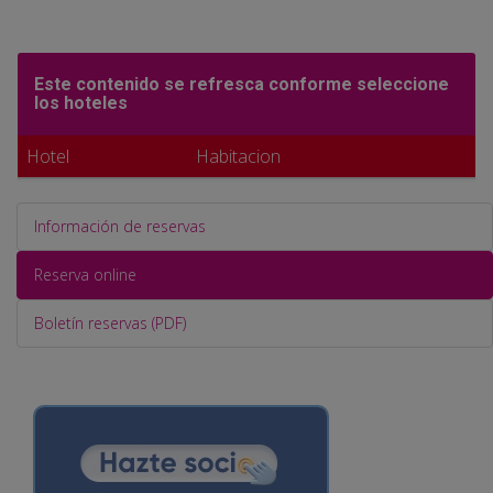
Este contenido se refresca conforme seleccione
los hoteles
Hotel
Habitacion
Información de reservas
Reserva online
Boletín reservas (PDF)