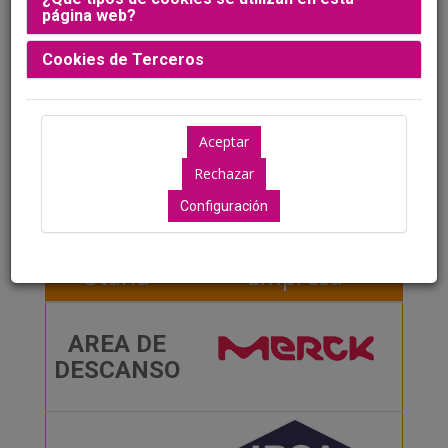
página web?
Cookies de Terceros
Configuración
Stand
Empresa
AREA DE
DESCANSO