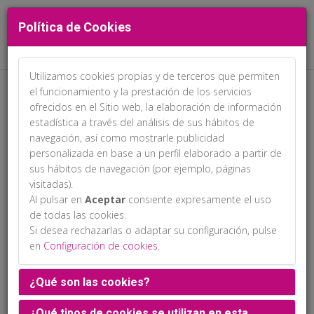
Política de Cookies
Utilizamos cookies propias y de terceros que permiten
el funcionamiento y la prestación de los servicios
ofrecidos en el Sitio web, la elaboración de información
estadística a través del análisis de sus hábitos de
navegación, así como mostrarle publicidad
personalizada en base a un perfil elaborado a partir de
sus hábitos de navegación (por ejemplo, páginas
Plano de Exposición
visitadas).
Al pulsar en
Aceptar
consiente expresamente el uso
de todas las cookies.
Si desea rechazarlas o adaptar su configuración, pulse
en
Configuración de cookies
.
¿Qué son las cookies?
¿Qué tipos de cookies se utilizan en esta