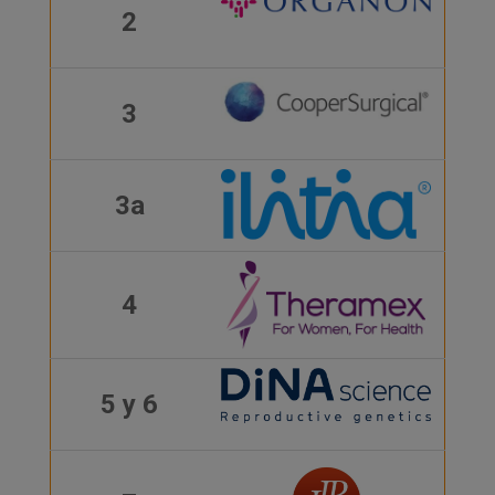
2
3
3a
4
5 y 6