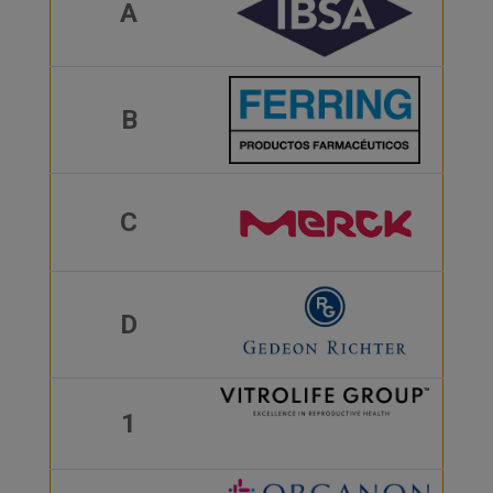
A
B
C
D
1