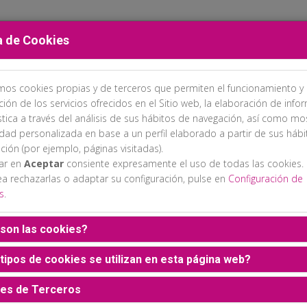
a de Cookies
amos cookies propias y de terceros que permiten el funcionamiento y 
PROGRAMA
INSCRIPCIONES
ALOJAMIENTO
EXPOSICIÓN C
ción de los servicios ofrecidos en el Sitio web, la elaboración de info
stica a través del análisis de sus hábitos de navegación, así como mo
idad personalizada en base a un perfil elaborado a partir de sus háb
ción (por ejemplo, páginas visitadas).
sar en
Aceptar
consiente expresamente el uso de todas las cookies.
ea rechazarlas o adaptar su configuración, pulse en
Configuración de
s
.
son las cookies?
tipos de cookies se utilizan en esta página web?
es de Terceros