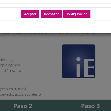
l miércoles 20 de mayo a las 13:00h
Configuración
la información y prepara tu agenda del congreso.
a iPhone, Android o tablets que permite al congresista consultar en
 del congreso
propia agenda
 está inscrito
greso en tu móvil
servado, actos sociales...)
Paso 2
Paso 3