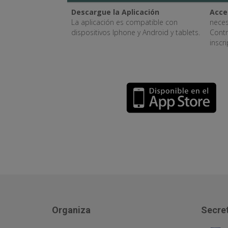
Descargue la Aplicación
Acce
La aplicación es compatible con
neces
dispositivos Iphone y Android y tablets.
Contr
inscr
Organiza
Secret