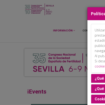
Polític
Utiliz
INFORMACIÓN
COMITÉS
presta
estadí
public
navega
Al pul
Si des
cookie
¿Qué 
¿Qué 
iEvents
Cooki