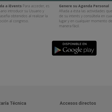
da a iEvents
Para acceder, es
Genere su Agenda Personal
ario introducir su Usuario y
Añada a ésta las actividades qu
aseña obtenidos al realizar la
de su interés y consúltela en cua
ipción al congreso.
lugar y en cualquier momento d
manera fácil.
aría Técnica
Accesos directos