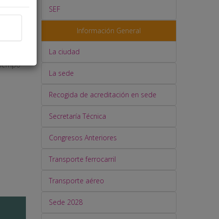
SEF
Información General
La ciudad
 tiempo
La sede
Recogida de acreditación en sede
Secretaría Técnica
Congresos Anteriores
Transporte ferrocarril
Transporte aéreo
Sede 2028