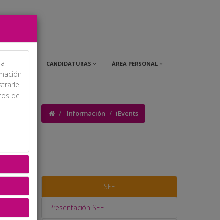
la
OMERCIAL
CANDIDATURAS
ÁREA PERSONAL
rmación
strarle
itos de
Información
iEvents
SEF
Presentación SEF